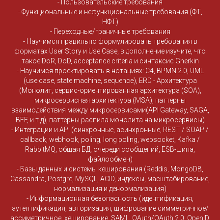
- Пользовательские требования
- Функциональные и нефункциональные требования (ФТ,
НФТ)
- Переходные/граничные требования
- Научимся правильно формулировать требования в
форматах User Story и Use Case, в дополнение изучите, что
такое DoR, DoD, acceptance criteria и синтаксис Gherkin
- Научимся проектировать в нотациях: С4, BPMN 2.0, UML
(use case, state machine, sequence), ERD - Архитектура
(Монолит, сервис-ориентированная архитектура (SOA),
микросервисная архитектура (MSA), паттерны
взаимодействия между микросервисами(API Gateway, SAGA,
BFF, и т.д), паттерны распила монолита на микросервисы)
- Интеграции и API (синхронные, асинхронные, REST / SOAP /
callback, webhook, poling, long poling, websocket, Kafka /
RabbitMQ, общая БД, очереди сообщений, ESB-шина,
файлообмен)
- Базы данных и системы кеширования (Reddis, MongoDB,
Cassandra, Postgre, MySQL, ACID, индексы, масштабирование,
нормализация и денормализация)
- Информационная безопасность (идентификация,
аутентификация, авторизация, шифрование симметричное/
ассиметричное, хеширование, SAML, OAuth/OAuth 2.0, OpenID,