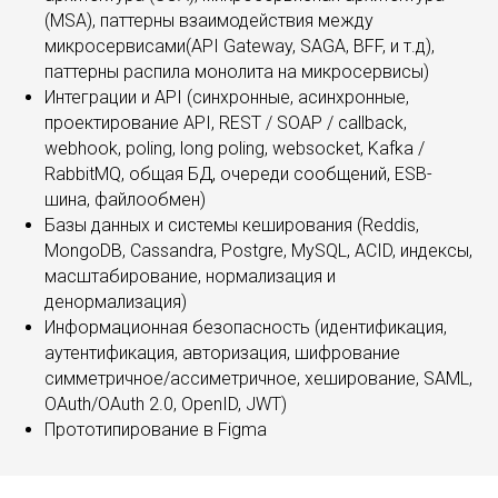
(MSA), паттерны взаимодействия между
микросервисами(API Gateway, SAGA, BFF, и т.д),
паттерны распила монолита на микросервисы)
Интеграции и API (синхронные, асинхронные,
проектирование API, REST / SOAP / callback,
webhook, poling, long poling, websocket, Kafka /
RabbitMQ, общая БД, очереди сообщений, ESB-
шина, файлообмен)
Базы данных и системы кеширования (Reddis,
MongoDB, Cassandra, Postgre, MySQL, ACID, индексы,
масштабирование, нормализация и
денормализация)
Информационная безопасность (идентификация,
аутентификация, авторизация, шифрование
симметричное/ассиметричное, хеширование, SAML,
OAuth/OAuth 2.0, OpenID, JWT)
Прототипирование в Figma