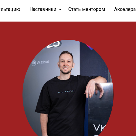
сультацию
Наставники
Стать ментором
Акселера