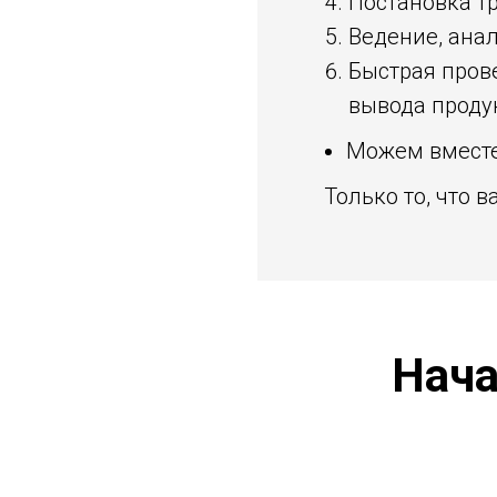
Постановка т
Ведение, анал
Быстрая прове
вывода продук
Можем вместе
Только то, что в
Нача