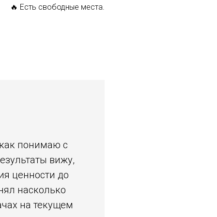
🔥 Есть свободные места.
к как понимаю с
результаты вижу,
ия ценности до
онял насколько
ачах на текущем