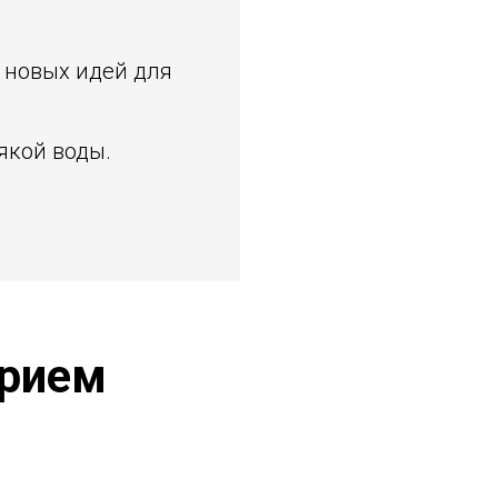
к новых идей для
якой воды.
трием