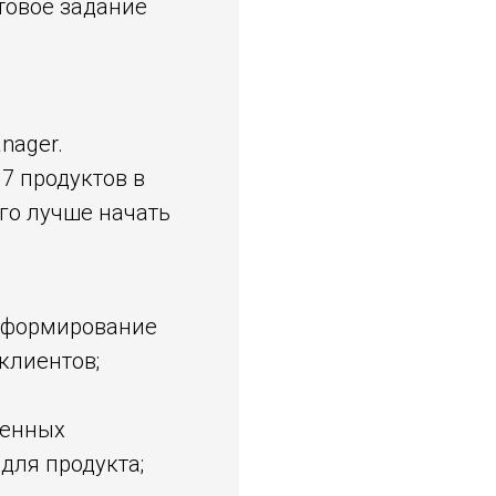
товое задание
nager.
 7 продуктов в
его лучше начать
, формирование
клиентов;
венных
для продукта;