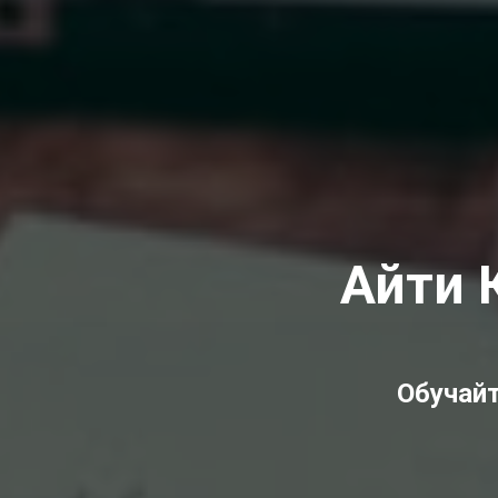
Айти 
Обучай