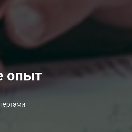
е опыт
пертами.